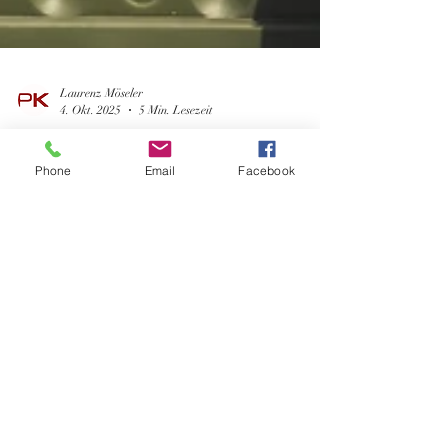
Laurenz Möseler
4. Okt. 2025
5 Min. Lesezeit
Phone
Email
Facebook
Herrenhof Lamprecht - Historie
ohne Kompromisse
Markt Hartmannsdorf, Vulkanland Steiermark
Gottfried Lamprecht (© Bernhard Bergmann)
Gottfried Lamprecht ist ein Freigeist. Bei Markt
Hartmannsdorf im südoststeirischen Vulkanland
macht er sich und seiner Monopollage, der Ried
Buchertberg einen Namen. Bisher eher in
Kennerkreisen. Als Neuzugang im Klemo Sortiment
möchten wir das ändern! Wir haben uns intensiv mit
dem Winzer des Herrenhofs unterhalten und wollen