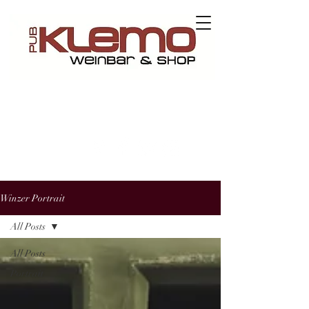
Kontaktieren Sie uns
Winzer Portrait
All Posts
All Posts
Portrait