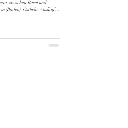
gau, zwischen Basel und
ze (Baden). Östliche Ausläufer
 Böden. Die Aare und ihre
rtschaftliche Relevanz des
nter Maurer, entschließt sich
ikro-Weingut zu gründen. Wie
bschluss probiert Tom sich in