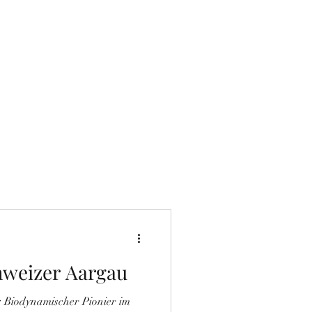
Kontaktieren Sie uns
Winzer Portrait
Erlebnisse
hweizer Aargau
 Biodynamischer Pionier im