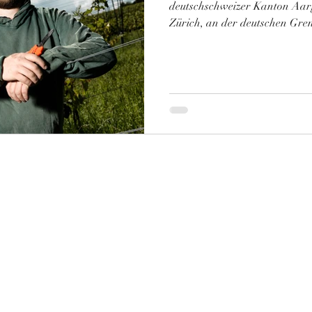
deutschschweizer Kanton Aar
Zürich, an der deutschen Gren
des Jura-Gebirges prägen die
Nebenflüsse stärken die landwi
Kantons. Tom, eigentlich geler
hier 2006 auf 2 Hektar ein M
kommt das? Nach seinem Lehra
der Hotellerie und landet für
©2020 Robert Brandhofer. Erstellt mit Wix.com