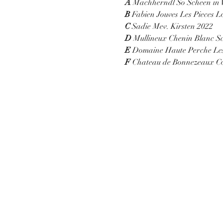
A
 Machherndl So Scheen in 
B
 Fabien Jouves Les Pieces 
C
 Sadie Mev. Kirsten 2022
D
 Mullineux Chenin Blanc Sc
E
 Domaine Haute Perche Les
F
 Chateau de Bonnezeaux Co